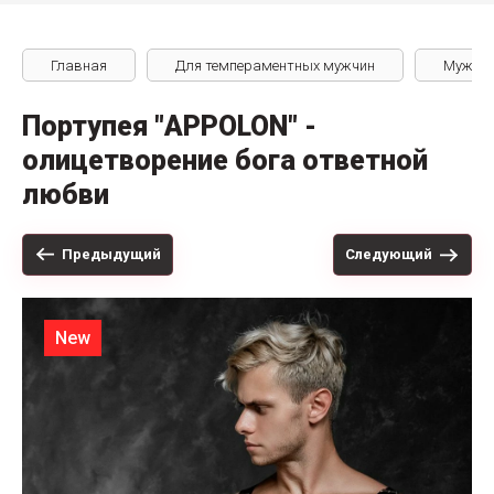
Главная
Для темпераментных мужчин
Мужские
Портупея "APPOLON" -
олицетворение бога ответной
любви
Предыдущий
Следующий
New